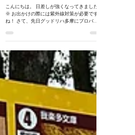
所されました🏀
こんにちは。 日差しが強くなってきました
🌞 お出かけの際には紫外線対策が必要です
ね！ さて、先日グッドリハ多摩にプロバス
ケットの選手『山本 楓己』（やまもと ふう
き）さんがいらっしゃいました。 事前にお
客様にはお話していなかったので、来所され
た際にはみなさんビックリ😲!! 短い時間で
はありましたが、お客様とお話をしたり、
写真をいっぱい撮ってくださったりととても
賑やかな時間でした。 若くてハンサムな山
本選手と写真を撮った女性のお客様はとても
ニコニコされていました(#^.^#)
後日、その写真を施設内に掲示し
たところ、、、 他の曜日のお客様（特に女
性のお客様）から、 「また違う曜日
に来て欲しい」 「私