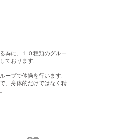
する為に、
１０種類の
グルー
しております。
ループで体操を行います。
で、
身体的だけではなく
​精
。