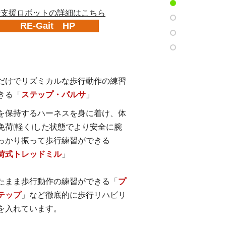
行支援ロボットの詳細は
こちら
RE-Gait HP
だけでリズミカルな歩行動作の練習
きる「
ステップ・パルサ
」
を保持するハーネスを身に着け、
体
免荷(軽く)した状態でより安全に
腕
っかり振って歩行練習ができる
荷式トレッドミル
」
たまま歩行動作の練習ができる
「
プ
テップ
」
など
徹底的に
歩行リハビリ
を入れています。