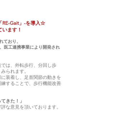
-Gait」-
を導入☆
ています！
められており、
、医工連携事業により​開発
され
患では、外転歩行、分回し歩
くみられます。
際に装着し、足首関節の動きを
訓練することで、歩行機能改善
ってきた！」
好評な意見を頂いております。