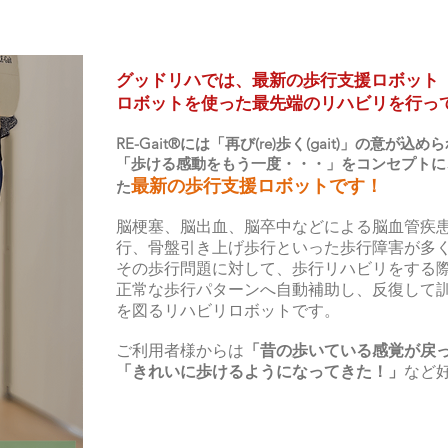
​グッドリハでは、最新の
歩行支援ロボット「RE
ロボットを使った最先端のリハビリを行っ
RE-Gait®には「再び(re)歩く(gait)」の意が込
「歩ける感動をもう一度・・・」をコンセプトに
最新の歩行支援ロボットです！
た
脳梗塞、脳出血、脳卒中などによる脳血管疾
行、骨盤引き上げ歩行といった歩行障害が多
その歩行問題に対して、歩行リハビリをする
正常な歩行パターンへ自動補助し、反復して
を図るリハビリロボットです。
ご利用者様からは
「昔の歩いている感覚が戻
「
きれいに歩けるようになってきた
！」
など