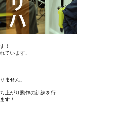
！​
れています。
りません。
立ち上がり動作の
訓練を行
します！