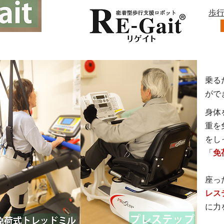
歩
乗る
がで
身体
重を
をし
「
免
座っ
レス
に
力