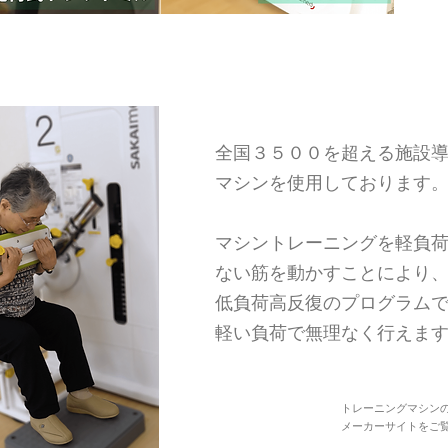
リ
power rehabilitation
全国３５００を超える施設
マシンを使用しております
マシントレーニングを軽負
ない筋を動かすことにより
低負荷高反復のプログラム
軽い負荷で無理なく行えま
トレーニングマシン
​メーカーサイトをご