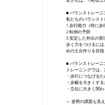
皆さんは、15秒以
■ バランストレー
私たちのバランスト
1.歩行能力（特に
2.転倒の予防
3.安定した外出の実
歩く力をつけるには
めの土台作りを目指
■ バランストレー
トレーニングでは、
・歩行につなげるた
・歩幅を大きくする
・立位に大きく関わ
～ 姿勢の課題も見